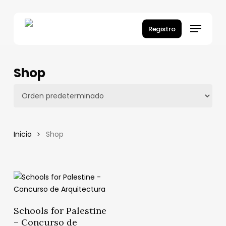
Skip
to
Menu
Registro
main
content
Shop
Inicio
Shop
Añadir Al Carrito
Schools for Palestine
– Concurso de